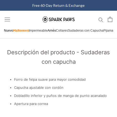
Saltar
Free 60-Day Return & Exchange
al
contenido
Nuevo
Halloween
Impermeable
Arnés
Collares
Sudaderas con Capucha
Pijamas
C
Descripción del producto - Sudaderas
con capucha
Forro de felpa suave para mayor comodidad
Capucha ajustable con cordón
Dobladillo inferior y puños de manga de punto acanalado
Apertura para correa