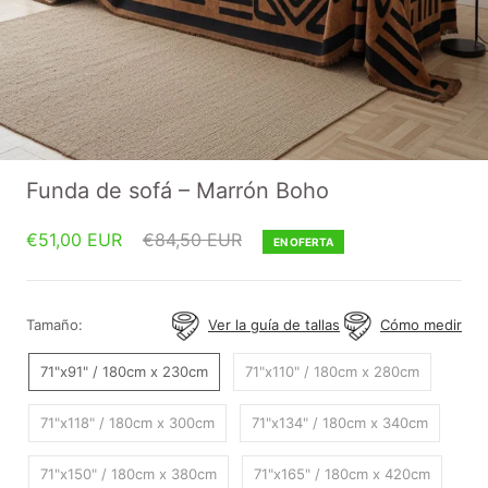
Funda de sofá – Marrón Boho
€51,00 EUR
€84,50 EUR
EN OFERTA
Tamaño:
Ver la guía de tallas
Cómo medir
71"x91" / 180cm x 230cm
71"x110" / 180cm x 280cm
71"x118" / 180cm x 300cm
71"x134" / 180cm x 340cm
71"x150" / 180cm x 380cm
71"x165" / 180cm x 420cm