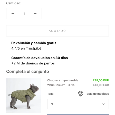
Cantidad:
AGOTADO
Devolución y cambio gratis
4,4/5 en Trustpilot
Garantía de devolución en 30 días
+2 M de dueños de perros
Completa el conjunto
Chaqueta impermeable
€38,00 EUR
WarmShield™ - Oliva
€43,00 EUR
Talla
Tabla de medidas
S