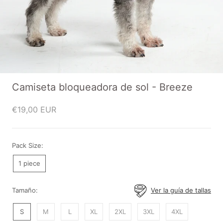
Camiseta bloqueadora de sol - Breeze
€19,00 EUR
Pack Size:
1 piece
Tamaño:
Ver la guía de tallas
S
M
L
XL
2XL
3XL
4XL