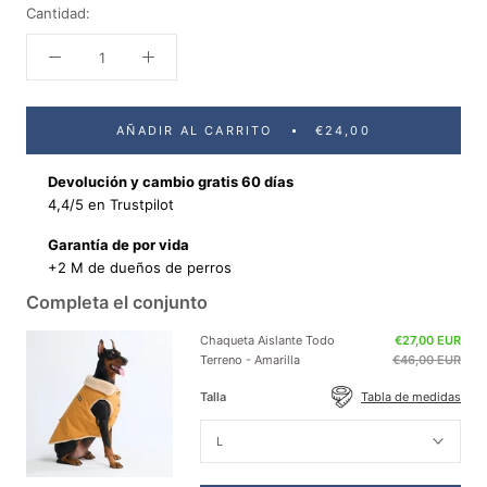
Cantidad:
AÑADIR AL CARRITO
€24,00
Devolución y cambio gratis 60 días
4,4/5 en Trustpilot
Garantía de por vida
+2 M de dueños de perros
Completa el conjunto
Chaqueta Aislante Todo
€27,00 EUR
Terreno - Amarilla
€46,00 EUR
Talla
Tabla de medidas
L