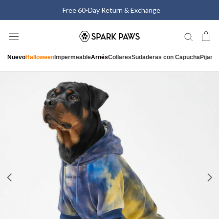
Saltar
Free 60-Day Return & Exchange
al
contenido
Nuevo
Halloween
Impermeable
Arnés
Collares
Sudaderas con Capucha
Pijam