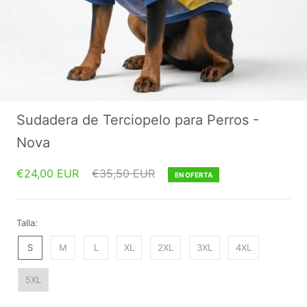
Sudadera de Terciopelo para Perros -
Nova
€24,00 EUR
€35,50 EUR
EN OFERTA
Talla:
S
M
L
XL
2XL
3XL
4XL
5XL