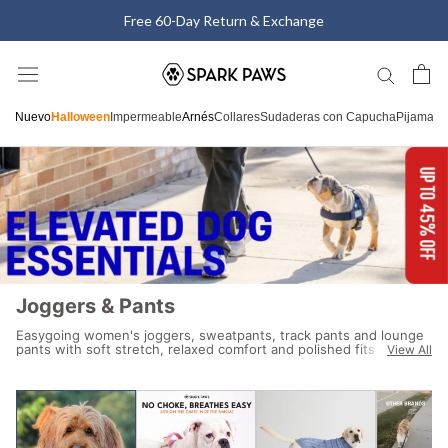
Saltar
Free 60-Day Return & Exchange
al
contenido
Nuevo
Halloween
Impermeable
Arnés
Collares
Sudaderas con Capucha
Pijamas
C
Joggers & Pants
Easygoing women's joggers, sweatpants, track pants and lounge
pants with soft stretch, relaxed comfort and polished fits for
View All
travel days, off-duty plans and everyday wear .