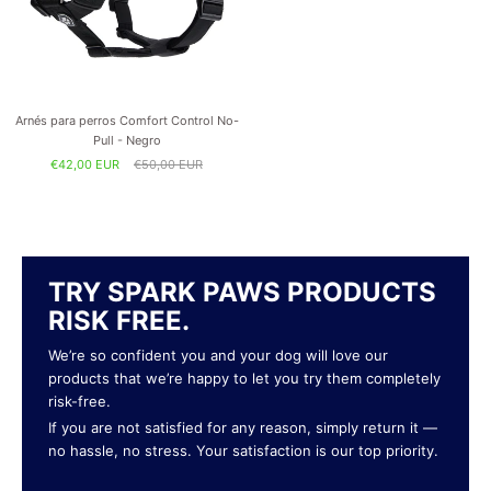
Arnés para perros Comfort Control No-
Pull - Negro
€42,00 EUR
€50,00 EUR
TRY SPARK PAWS PRODUCTS
RISK FREE.
We’re so confident you and your dog will love our
products that we’re happy to let you try them completely
risk-free.
If you are not satisfied for any reason, simply return it —
no hassle, no stress. Your satisfaction is our top priority.