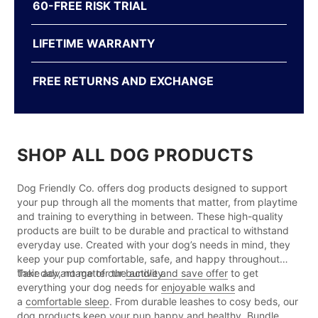
60-FREE RISK TRIAL
LIFETIME WARRANTY
FREE RETURNS AND EXCHANGE
SHOP ALL DOG PRODUCTS
Dog Friendly Co. offers dog products designed to support
your pup through all the moments that matter, from playtime
and training to everything in between. These high-quality
products are built to be durable and practical to withstand
everyday use. Created with your dog’s needs in mind, they
keep your pup comfortable, safe, and happy throughout
their day, no matter the activity.
Take advantage of our
bundle and save offer
to get
everything your dog needs for
enjoyable walks
and
a
comfortable sleep
. From durable leashes to cosy beds, our
dog products keep your pup happy and healthy. Bundle