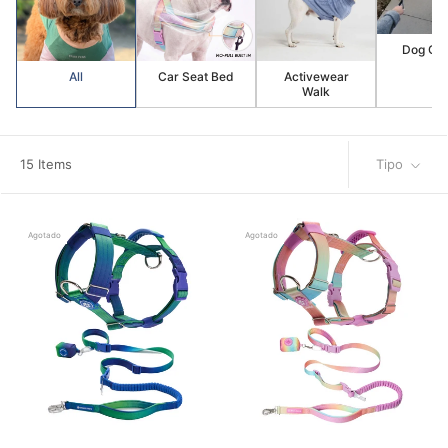
Dog Clo
All
Car Seat Bed
Activewear
Walk
15 Items
Tipo
Agotado
Agotado