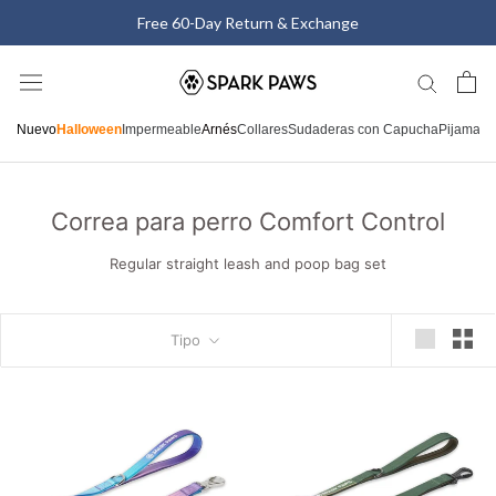
Saltar
Free 60-Day Return & Exchange
al
contenido
Nuevo
Halloween
Impermeable
Arnés
Collares
Sudaderas con Capucha
Pijamas
C
Correa para perro Comfort Control
Regular straight leash and poop bag set
Tipo