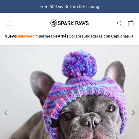
Saltar
Free 60-Day Return & Exchange
al
contenido
Nuevo
Halloween
Impermeable
Arnés
Collares
Sudaderas con Capucha
Pijam