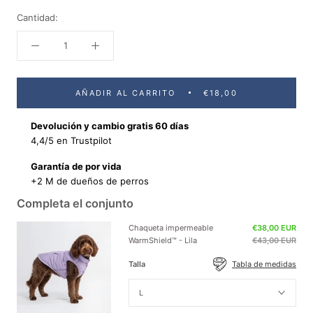
Cantidad:
AÑADIR AL CARRITO
€18,00
Devolución y cambio gratis 60 días
4,4/5 en Trustpilot
Garantía de por vida
+2 M de dueños de perros
Completa el conjunto
Chaqueta impermeable
€38,00 EUR
WarmShield™ - Lila
€43,00 EUR
Talla
Tabla de medidas
L