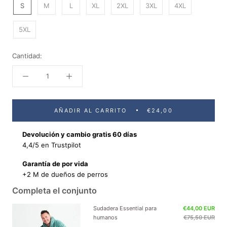
S
M
L
XL
2XL
3XL
4XL
5XL
Cantidad:
AÑADIR AL CARRITO
€24,00
Devolución y cambio gratis 60 días
4,4/5 en Trustpilot
Garantía de por vida
+2 M de dueños de perros
Completa el conjunto
Sudadera Essential para
€44,00 EUR
humanos
€75,50 EUR