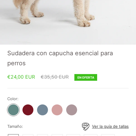
Sudadera con capucha esencial para
perros
€24,00 EUR
€35,50 EUR
EN OFERTA
Color:
Essential
Essential
Essential
Essential
Essential
Teal
Burgandy
Slate
Dusty
Purple
Hoodie
Hoodie
Blue
Pink
Taupe
Hoodie
Hoodie
Hoodie
Tamaño:
Ver la guía de tallas