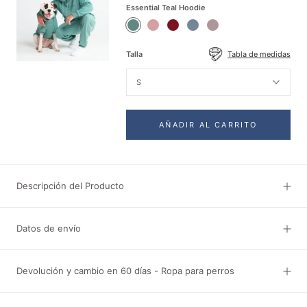
Essential Teal Hoodie
Essential
Essential
Essential
Essential
Essential
Teal
Dusty
Burgandy
Slate
Purple
Hoodie
Pink
Hoodie
Blue
Taupe
Talla
Tabla de medidas
Hoodie
Hoodie
Hoodie
S
AÑADIR AL CARRITO
Descripción del Producto
Datos de envío
Devolución y cambio en 60 días - Ropa para perros