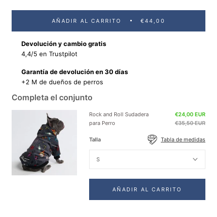
AÑADIR AL CARRITO
€44,00
Devolución y cambio gratis
4,4/5 en Trustpilot
Garantía de devolución en 30 días
+2 M de dueños de perros
Completa el conjunto
Rock and Roll Sudadera
€24,00 EUR
para Perro
€35,50 EUR
Talla
Tabla de medidas
S
AÑADIR AL CARRITO