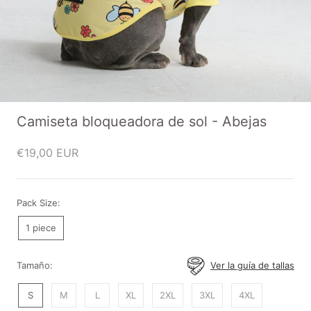
Camiseta bloqueadora de sol - Abejas
€19,00 EUR
Pack Size:
1 piece
Tamaño:
Ver la guía de tallas
S
M
L
XL
2XL
3XL
4XL