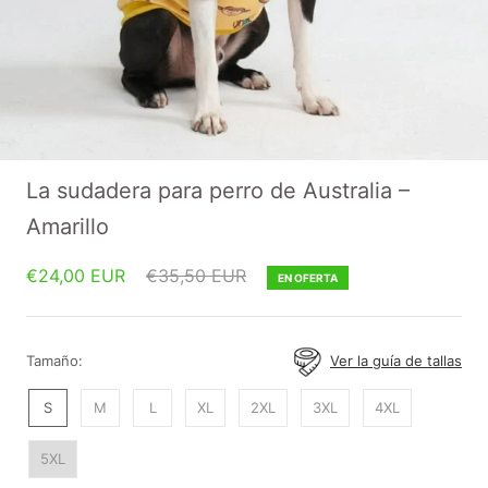
La sudadera para perro de Australia –
Amarillo
€24,00 EUR
€35,50 EUR
EN OFERTA
Tamaño:
Ver la guía de tallas
S
M
L
XL
2XL
3XL
4XL
5XL