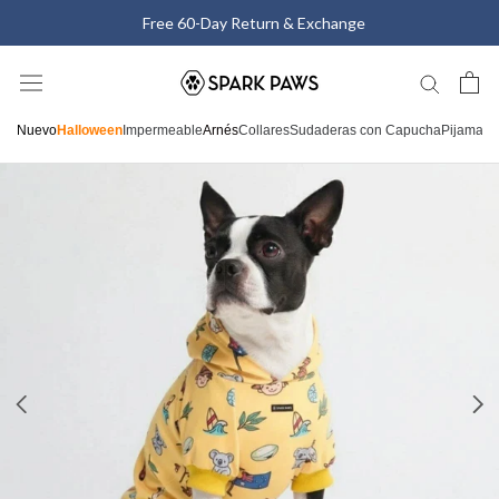
Saltar
Free 60-Day Return & Exchange
al
contenido
Nuevo
Halloween
Impermeable
Arnés
Collares
Sudaderas con Capucha
Pijamas
C