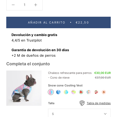
AÑADIR AL CARRITO
€22,50
Devolución y cambio gratis
4,4/5 en Trustpilot
Garantía de devolución en 30 días
+2 M de dueños de perros
Completa el conjunto
Chaleco refrescante para perros
€30,00 EUR
- Cono de nieve
€37,00 EUR
Snow cone Cooling Vest
Snow
Ice
Tropic
Neon
Watermelon
Popsicle
Cherries
Peaches
cone
Blue
Storm
Purple
Cooling
Cooling
Cooling
Cooling
Cooling
Cooling
Cooling
Cooling
Vest
Vest
Vest
Vest
Talla
Tabla de medidas
Vest
Vest
Vest
Vest
S