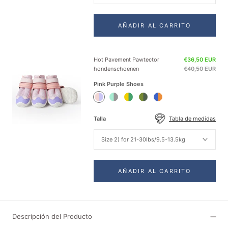
AÑADIR AL CARRITO
Hot Pavement Pawtector
€36,50 EUR
hondenschoenen
€40,50 EUR
Pink Purple Shoes
Pink
Teal
Green
Green
Orange
Purple
Shoes
Yellow
Shoes
Blue
Shoes
Shoes
Shoes
Talla
Tabla de medidas
Size 2) for 21-30lbs/9.5-13.5kg
AÑADIR AL CARRITO
Descripción del Producto