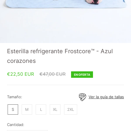
Esterilla refrigerante Frostcore™ - Azul
corazones
€22,50 EUR
€47,00 EUR
EN OFERTA
Tamaño:
Ver la guía de tallas
S
M
L
XL
2XL
Cantidad: