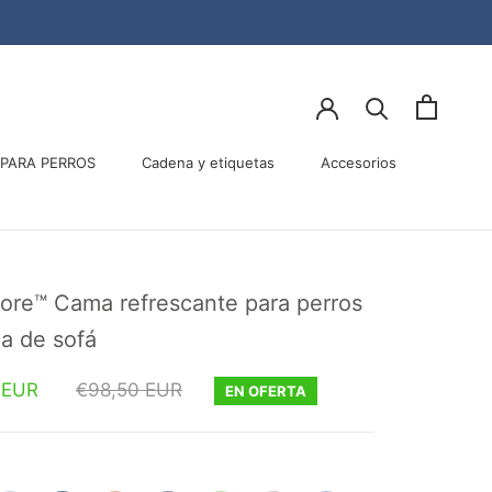
PARA PERROS
Cadena y etiquetas
Accesorios
PARA PERROS
Accesorios
core™ Cama refrescante para perros
a de sofá
 EUR
€98,50 EUR
EN OFERTA