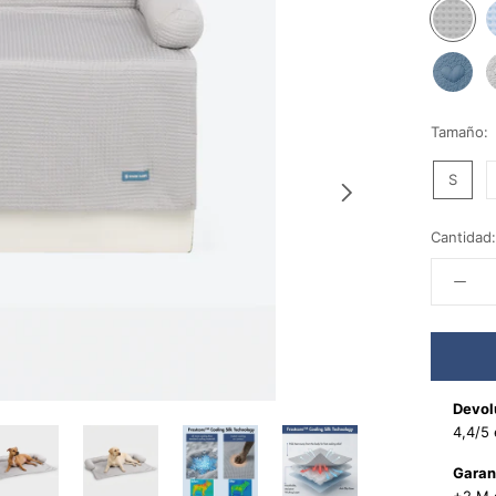
Waffle
W
Grey
B
Hearts
H
Ash
G
Blue
Tamaño:
S
Cantidad:
Devol
4,4/5 
Garan
+2 M 