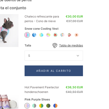
a el conjunto
Chaleco refrescante para
€30,00 EUR
perros - Cono de nieve
€37,00 EUR
Snow cone Cooling Vest
Snow
Ice
Tropic
Neon
Watermelon
Popsicle
Cherries
Peaches
cone
Blue
Storm
Purple
Cooling
Cooling
Cooling
Cooling
Cooling
Cooling
Cooling
Cooling
Vest
Vest
Vest
Vest
Talla
Tabla de medidas
Vest
Vest
Vest
Vest
S
AÑADIR AL CARRITO
Hot Pavement Pawtector
€36,50 EUR
hondenschoenen
€40,50 EUR
Pink Purple Shoes
Pink
Teal
Green
Green
Orange