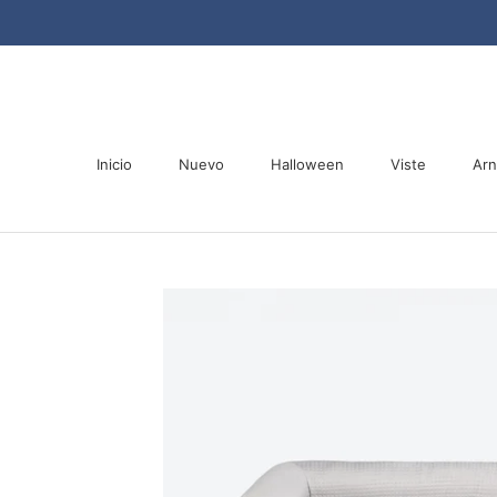
Saltar
al
contenido
Inicio
Nuevo
Halloween
Viste
Ar
Inicio
Nuevo
Halloween
Ar