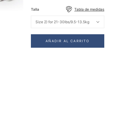
Purple
Shoes
Yellow
Shoes
Blue
Shoes
Shoes
Shoes
Talla
Tabla de medidas
Size 2) for 21-30lbs/9.5-13.5kg
AÑADIR AL CARRITO