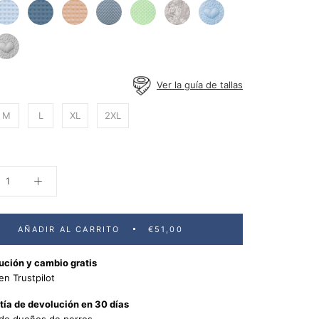
affle
Waffle
Waffle
Ash
Orb
Clouds
Hearts
lue
Ash
Brown
Blue
Green
Grey
Blue
Blue
earts
rey
Ver la guía de tallas
M
L
XL
2XL
AÑADIR AL CARRITO
€51,00
ución y cambio gratis
en Trustpilot
tía de devolución en 30 días
de dueños de perros