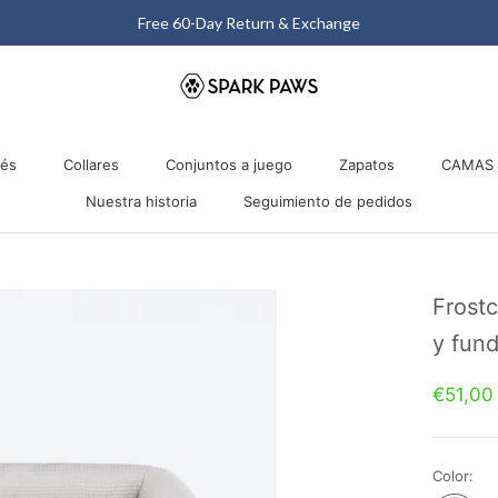
Matching Halloween Sale - Up to 40% OFF
nés
Collares
Conjuntos a juego
Zapatos
CAMAS 
Nuestra historia
Seguimiento de pedidos
nés
Collares
Nuestra historia
Conjuntos a juego
Seguimiento de pedidos
Zapatos
CAMAS 
Frost
y fund
€51,00
Color: