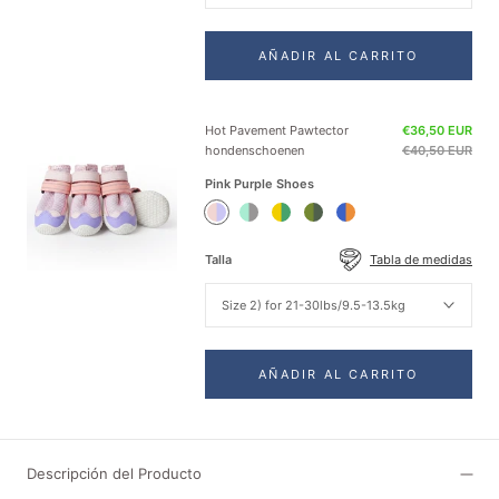
AÑADIR AL CARRITO
Hot Pavement Pawtector
€36,50 EUR
hondenschoenen
€40,50 EUR
Pink Purple Shoes
Pink
Teal
Green
Green
Orange
Purple
Shoes
Yellow
Shoes
Blue
Shoes
Shoes
Shoes
Talla
Tabla de medidas
Size 2) for 21-30lbs/9.5-13.5kg
AÑADIR AL CARRITO
Descripción del Producto