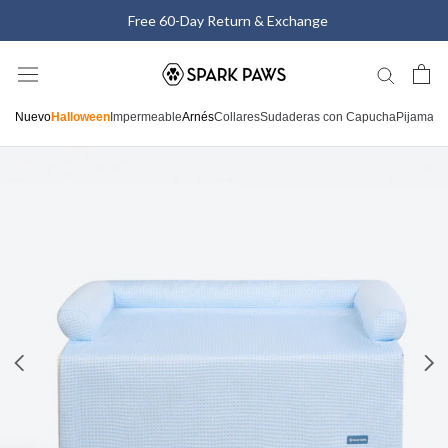
Saltar
Free 60-Day Return & Exchange
al
contenido
Nuevo
Halloween
Impermeable
Arnés
Collares
Sudaderas con Capucha
Pijamas
C