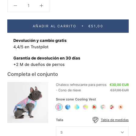
AÑADIR AL CARRITO
€51,00
Devolución y cambio gratis
4,4/5 en Trustpilot
Garantía de devolución en 30 días
+2 M de dueños de perros
Completa el conjunto
Chaleco refrescante para perros
€30,00 EUR
- Cono de nieve
€37,00 EUR
Snow cone Cooling Vest
Snow
Ice
Tropic
Neon
Watermelon
Popsicle
Cherries
Peaches
cone
Blue
Storm
Purple
Cooling
Cooling
Cooling
Cooling
Cooling
Cooling
Cooling
Cooling
Vest
Vest
Vest
Vest
Talla
Tabla de medidas
Vest
Vest
Vest
Vest
S