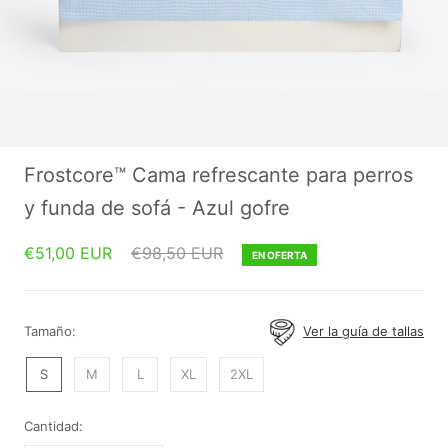
Frostcore™ Cama refrescante para perros
y funda de sofá - Azul gofre
€51,00 EUR
€98,50 EUR
EN OFERTA
Tamaño:
Ver la guía de tallas
S
M
L
XL
2XL
Cantidad: