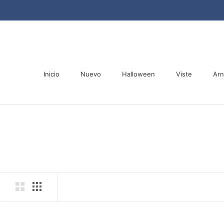
Saltar
al
contenido
Inicio
Nuevo
Halloween
Viste
Ar
Inicio
Nuevo
Halloween
Ar