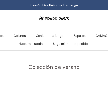
Matching Halloween Sale - Up to 40% OFF
nés
Collares
Conjuntos a juego
Zapatos
CAMAS 
Nuestra historia
Seguimiento de pedidos
nés
Collares
Nuestra historia
Conjuntos a juego
Seguimiento de pedidos
Zapatos
CAMAS 
Colección de verano